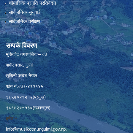
चौमासिक प्रगति प्रतिवेदन
सार्वजनिक सुनुवाई
सार्वजनिक परीक्षण
सम्पर्क विवरण
मुसिकोट नगरपालिका– ०७
वामीटक्सार, गुल्मी
लुम्बिनी प्रदेश,नेपाल
फोन नं.०७९-४१२१४५
९८५७०२१२१२(प्रमुख)
९८६७२०५५३०(उपप्रमुख)
इमेलः–
info@musikotmungulmi.gov.np
,