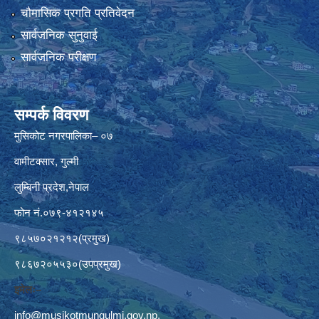
चौमासिक प्रगति प्रतिवेदन
सार्वजनिक सुनुवाई
सार्वजनिक परीक्षण
सम्पर्क विवरण
मुसिकोट नगरपालिका– ०७
वामीटक्सार, गुल्मी
लुम्बिनी प्रदेश,नेपाल
फोन नं.०७९-४१२१४५
९८५७०२१२१२(प्रमुख)
९८६७२०५५३०(उपप्रमुख)
इमेलः–
info@musikotmungulmi.gov.np
,