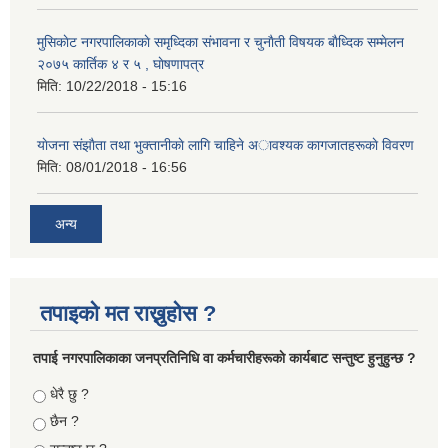
मुसिकाेट नगरपालिकाकाे समृध्दिका संभावना र चुनाैती विषयक बाैध्दिक सम्मेलन
२०७५ कार्तिक ४ र ५ , घाेषणापत्र
मिति:
10/22/2018 - 15:16
याेजना संझाैता तथा भुक्तानीकाे लागि चाहिने अावश्यक कागजातहरूकाे विवरण
मिति:
08/01/2018 - 16:56
अन्य
तपाइको मत राख्नुहोस ?
तपा‌ई नगरपालिकाका जनप्रतिनिधि वा कर्मचारीहरूकाे कार्यबाट सन्तुष्ट हुनुहुन्छ ?
Choices
धेरै छु ?
छैन ?