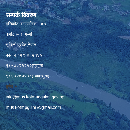
सम्पर्क विवरण
मुसिकोट नगरपालिका– ०७
वामीटक्सार, गुल्मी
लुम्बिनी प्रदेश,नेपाल
फोन नं.०७९-४१२१४५
९८५७०२१२१२(प्रमुख)
९८६७२०५५३०(उपप्रमुख)
इमेलः–
info@musikotmungulmi.gov.np
,
musikotmpgulmi@gmail.com