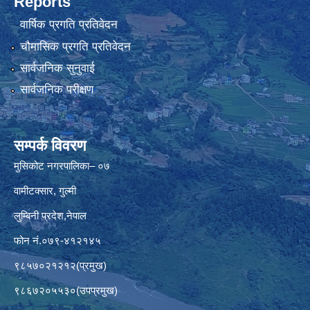
Reports
वार्षिक प्रगति प्रतिवेदन
चौमासिक प्रगति प्रतिवेदन
सार्वजनिक सुनुवाई
सार्वजनिक परीक्षण
सम्पर्क विवरण
मुसिकोट नगरपालिका– ०७
वामीटक्सार, गुल्मी
लुम्बिनी प्रदेश,नेपाल
फोन नं.०७९-४१२१४५
९८५७०२१२१२(प्रमुख)
९८६७२०५५३०(उपप्रमुख)