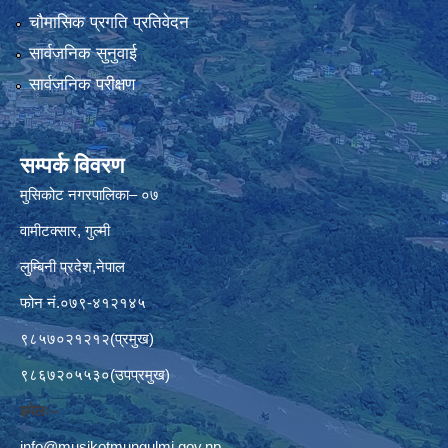
चौमासिक प्रगति प्रतिवेदन
सार्वजनिक सुनुवाई
सार्वजनिक परीक्षण
सम्पर्क विवरण
मुसिकोट नगरपालिका– ०७
वामीटक्सार, गुल्मी
लुम्बिनी प्रदेश,नेपाल
फोन नं.०७९-४१२१४५
९८५७०२१२१२(प्रमुख)
९८६७२०५५३०(उपप्रमुख)
इमेलः–
info@musikotmungulmi.gov.np
,