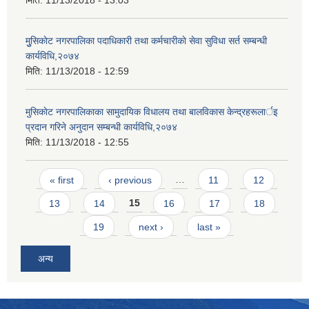
मिति:
11/13/2018 - 13:03
मुुसिकाेट नगरपालिका पदाधिकारी तथा कर्मचारीकाे सेवा सुविधा सर्त सम्बन्धी
कार्यविधि,२०७४
मिति:
11/13/2018 - 12:59
मुसिकाेट नगरपालिकाका सामुदायिक विधालय तथा बालविकास केन्द्रहरूलार्इ
प्रदान गरिने अनुदान सम्बन्धी कार्यविधि,२०७४
मिति:
11/13/2018 - 12:55
Pages
« first
‹ previous
…
11
12
13
14
15
16
17
18
19
next ›
last »
अन्य