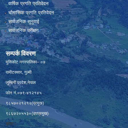
वार्षिक प्रगति प्रतिवेदन
चौमासिक प्रगति प्रतिवेदन
सार्वजनिक सुनुवाई
सार्वजनिक परीक्षण
सम्पर्क विवरण
मुसिकोट नगरपालिका– ०७
वामीटक्सार, गुल्मी
लुम्बिनी प्रदेश,नेपाल
फोन नं.०७९-४१२१४५
९८५७०२१२१२(प्रमुख)
९८६७२०५५३०(उपप्रमुख)
इमेलः–