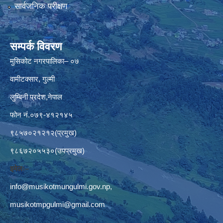
सार्वजनिक परीक्षण
सम्पर्क विवरण
मुसिकोट नगरपालिका– ०७
वामीटक्सार, गुल्मी
लुम्बिनी प्रदेश,नेपाल
फोन नं.०७९-४१२१४५
९८५७०२१२१२(प्रमुख)
९८६७२०५५३०(उपप्रमुख)
इमेलः–
info@musikotmungulmi.gov.np
,
musikotmpgulmi@gmail.com