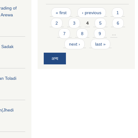
rading of
Pages
« first
‹ previous
1
i Arewa
2
3
4
5
6
7
8
9
…
next ›
last »
hi Sadak
अन्य
an Toladi
on(Jhedi