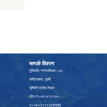
सम्पर्क विवरण
मुसिकोट नगरपालिका– ०७
वामीटक्सार, गुल्मी
लुम्बिनी प्रदेश,नेपाल
फोन नं.०७९-४१२१४५
९८५७०२१२१२(प्रमुख)