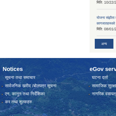
मिति:
10/22/
याेजना संझाैता
कागजातहरूकाे
मिति:
08/01/
अन्य
Notices
eGov serv
सूचना तथा समाचार
घटना दर्ता
सार्वजनिक खरीद /बोलपत्र सूचना
सामाजिक सुरक्ष
एन, कानुन तथा निर्देशिका
नागरिक वडापत्
कर तथा शुल्कहरु