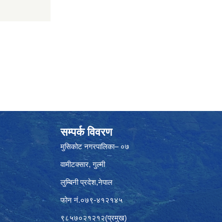
सम्पर्क विवरण
मुसिकोट नगरपालिका– ०७
वामीटक्सार, गुल्मी
लुम्बिनी प्रदेश,नेपाल
फोन नं.०७९-४१२१४५
९८५७०२१२१२(प्रमुख)