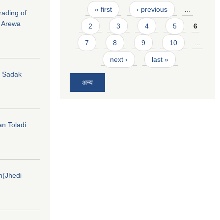
Pages
« first
‹ previous
…
rading of
i Arewa
2
3
4
5
6
7
8
9
10
…
next ›
last »
hi Sadak
अन्य
an Toladi
on(Jhedi