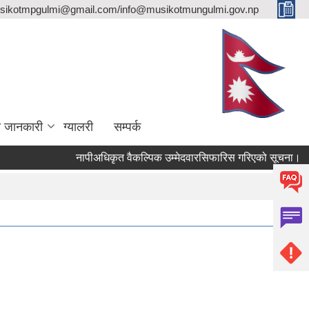
sikotmpgulmi@gmail.com/info@musikotmungulmi.gov.np
ा जानकारी
ग्यालरी
सम्पर्क
नापीअधिकृत वैकल्पिक उम्मेदवारसिफारिस गरिएको सूचना।
कव