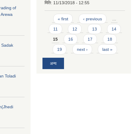
मिति:
11/13/2018 - 12:55
rading of
i Arewa
Pages
« first
‹ previous
…
11
12
13
14
15
16
17
18
hi Sadak
19
next ›
last »
अन्य
an Toladi
on(Jhedi