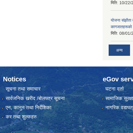
मिति:
10/22/
याेजना संझाैता
कागजातहरूकाे
मिति:
08/01/
अन्य
Notices
eGov serv
सूचना तथा समाचार
घटना दर्ता
सार्वजनिक खरीद /बोलपत्र सूचना
सामाजिक सुरक्ष
एन, कानुन तथा निर्देशिका
नागरिक वडापत्
कर तथा शुल्कहरु