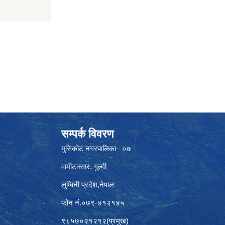
सम्पर्क विवरण
मुसिकोट नगरपालिका– ०७
वामीटक्सार, गुल्मी
लुम्बिनी प्रदेश,नेपाल
फोन नं.०७९-४१२१४५
९८५७०२१२१२(प्रमुख)