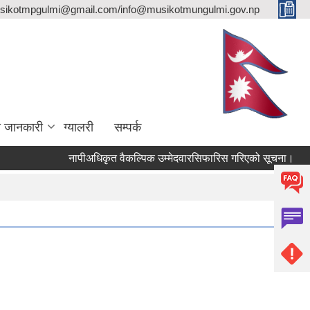
sikotmpgulmi@gmail.com/info@musikotmungulmi.gov.np
ा जानकारी
ग्यालरी
सम्पर्क
नापीअधिकृत वैकल्पिक उम्मेदवारसिफारिस गरिएको सूचना।
कवा