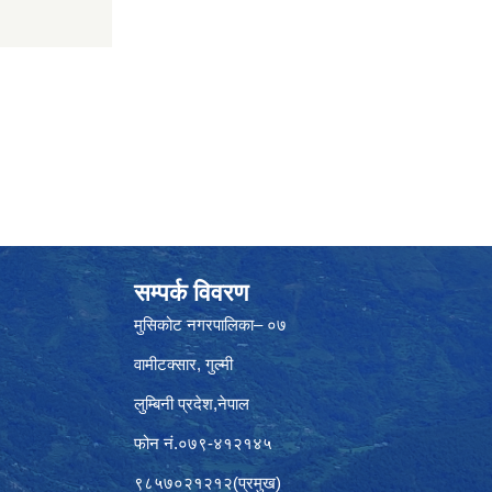
सम्पर्क विवरण
मुसिकोट नगरपालिका– ०७
वामीटक्सार, गुल्मी
लुम्बिनी प्रदेश,नेपाल
फोन नं.०७९-४१२१४५
९८५७०२१२१२(प्रमुख)