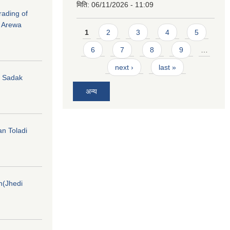
मिति:
06/11/2026 - 11:09
rading of
i Arewa
Pages
1
2
3
4
5
6
7
8
9
…
next ›
last »
hi Sadak
अन्य
an Toladi
on(Jhedi