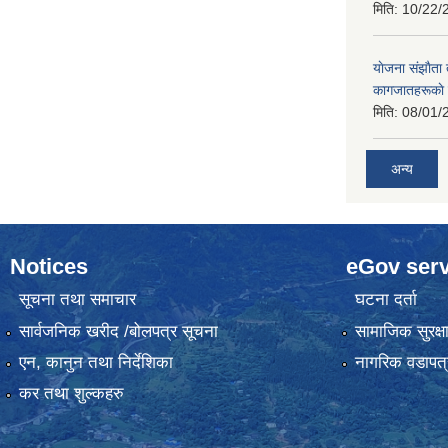
मिति:
10/22/
याेजना संझाैता
कागजातहरूकाे
मिति:
08/01/
अन्य
Notices
eGov serv
सूचना तथा समाचार
घटना दर्ता
सार्वजनिक खरीद /बोलपत्र सूचना
सामाजिक सुरक्ष
एन, कानुन तथा निर्देशिका
नागरिक वडापत्
कर तथा शुल्कहरु