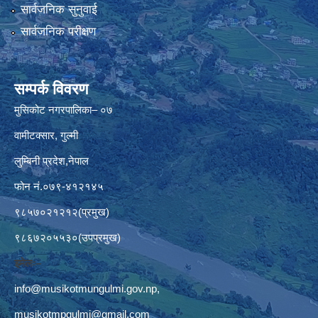
सार्वजनिक सुनुवाई
सार्वजनिक परीक्षण
सम्पर्क विवरण
मुसिकोट नगरपालिका– ०७
वामीटक्सार, गुल्मी
लुम्बिनी प्रदेश,नेपाल
फोन नं.०७९-४१२१४५
९८५७०२१२१२(प्रमुख)
९८६७२०५५३०(उपप्रमुख)
इमेलः–
info@musikotmungulmi.gov.np
,
musikotmpgulmi@gmail.com