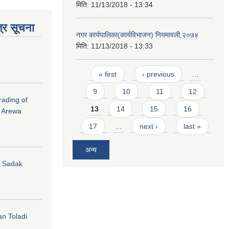
मिति:
11/13/2018 - 13:34
्र सूचना
नगर कार्यपालिका(कार्यविभाजन) नियमावली,२०७४
मिति:
11/13/2018 - 13:33
Pages
« first
‹ previous
…
9
10
11
12
rading of
13
14
15
16
i Arewa
17
…
next ›
last »
अन्य
hi Sadak
an Toladi