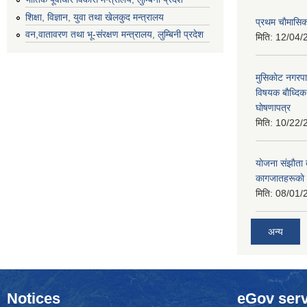
शिक्षा, विज्ञान, युवा तथा खेलकुद मन्‍‍त्रालय
प्रथम चाैमासि
वन,वातावरण तथा भू-संरक्षण मन्त्रालय, लुम्बिनी प्रदेश
मिति:
12/04/
मुसिकाेट नगरपा
विषयक बाैध्दि
घाेषणापत्र
मिति:
10/22/
याेजना संझाैता
कागजातहरूकाे
मिति:
08/01/
अन्य
Notices
eGov serv