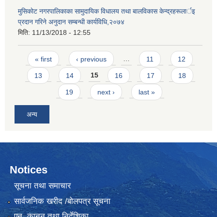
मुसिकाेट नगरपालिकाका सामुदायिक विधालय तथा बालविकास केन्द्रहरूलार्इ
प्रदान गरिने अनुदान सम्बन्धी कार्यविधि,२०७४
मिति:
11/13/2018 - 12:55
Pages
« first
‹ previous
…
11
12
13
14
15
16
17
18
19
next ›
last »
अन्य
Notices
सूचना तथा समाचार
सार्वजनिक खरीद /बोलपत्र सूचना
एन, कानुन तथा निर्देशिका