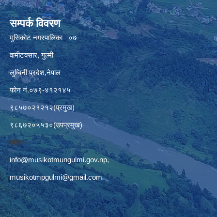
सम्पर्क विवरण
मुसिकोट नगरपालिका– ०७
वामीटक्सार, गुल्मी
लुम्बिनी प्रदेश,नेपाल
फोन नं.०७९-४१२१४५
९८५७०२१२१२(प्रमुख)
९८६७२०५५३०(उपप्रमुख)
इमेलः–
info@musikotmungulmi.gov.np
,
musikotmpgulmi@gmail.com